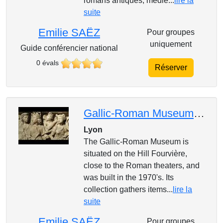
romans antiques, medie...
lire la
suite
Emilie SAËZ
Pour groupes
uniquement
Guide conférencier national
0 évals
Réserver
Gallic-Roman Museum, Lyon, in English
Lyon
The Gallic-Roman Museum is
situated on the Hill Fourvière,
close to the Roman theaters, and
was built in the 1970's. Its
collection gathers items...
lire la
suite
Emilie SAËZ
Pour groupes