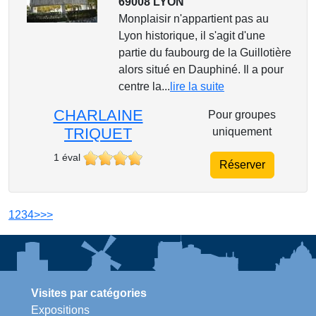
69008 LYON
Monplaisir n'appartient pas au
Lyon historique, il s'agit d'une
partie du faubourg de la Guillotière
alors situé en Dauphiné. Il a pour
centre la...
lire la suite
CHARLAINE
Pour groupes
TRIQUET
uniquement
1 éval
Réserver
1
2
3
4
>
>>
Visites par catégories
Expositions