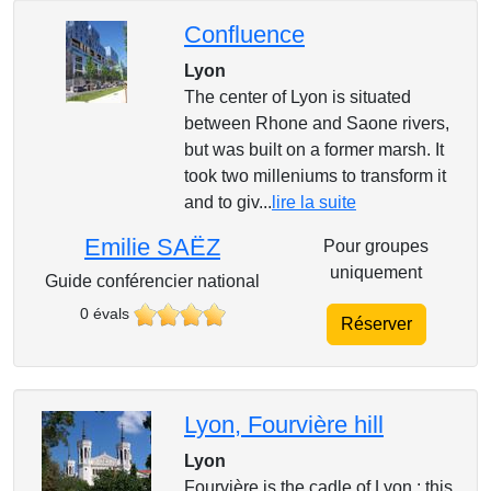
Confluence
Lyon
The center of Lyon is situated
between Rhone and Saone rivers,
but was built on a former marsh. It
took two milleniums to transform it
and to giv...
lire la suite
Emilie SAËZ
Pour groupes
uniquement
Guide conférencier national
0 évals
Réserver
Lyon, Fourvière hill
Lyon
Fourvière is the cadle of Lyon : this