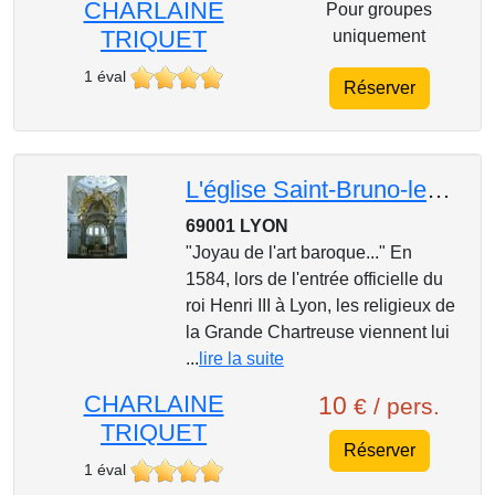
CHARLAINE
Pour groupes
TRIQUET
uniquement
1 éval
Réserver
L'église Saint-Bruno-les-Chartreux
69001 LYON
"Joyau de l'art baroque..." En
1584, lors de l'entrée officielle du
roi Henri III à Lyon, les religieux de
la Grande Chartreuse viennent lui
...
lire la suite
CHARLAINE
10
€ / pers.
TRIQUET
Réserver
1 éval