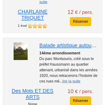
suite
CHARLAINE
12
€ / pers.
TRIQUET
Réserver
1 éval
Balade artistique autour de Montsouris
14ème arrondissement
Du parc Montsouris, créé sous le
préfet Haussmann au quartier
attenant, urbanisé dans les années
1920, nous retracerons l'histoire de
ces rues mé...
lire la suite
Des Mots ET DES
10
€ / pers.
ARTS
Réserver
None