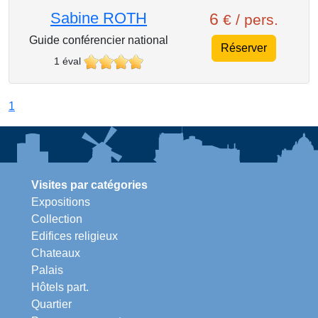
Sabine ROTH
6
€ / pers.
Guide conférencier national
Réserver
1 éval
1
Visites par catégories
Expositions
Collection
Edifices religieux
Chateaux
Palais
Hôtels part.
Quartier