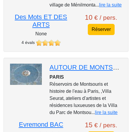
village de Ménilmonta...
lire la suite
Des Mots ET DES
10
€ / pers.
ARTS
Réserver
None
4 évals
AUTOUR DE MONTSOURIS : Sentiers bucoliques et ateliers d'artistes !!!
PARIS
Réservoirs de Montsouris et
histoire de l'eau à Paris, ,Villa
Seurat, ateliers d'artistes et
résidences luxueuses de la Villa
du Parc de Montsou...
lire la suite
Evremond BAC
15
€ / pers.