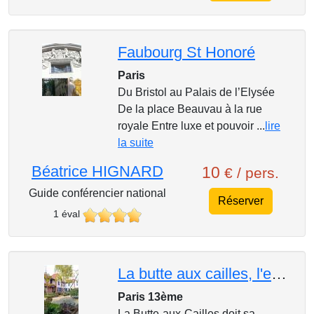
Faubourg St Honoré
Paris
Du Bristol au Palais de l’Elysée
De la place Beauvau à la rue
royale Entre luxe et pouvoir ...
lire
la suite
Béatrice HIGNARD
10
€ / pers.
Guide conférencier national
Réserver
1 éval
La butte aux cailles, l'esprit d'un village avec ses ruelles, passages et jardins
Paris 13ème
La Butte-aux-Cailles doit sa