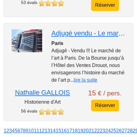
53 évals
Réserver
Adjugé vendu - Le marché de l'art à Paris
Paris
Adjugé - Vendu !!! Le marché de
l’art à Paris. De la Bourse jusqu’à
l’Hôtel des Ventes Drouot, nous
envisagerons l’histoire du marché
de l’art p...
lire la suite
Nathalie GALLOIS
15
€ / pers.
Historienne d'Art
Réserver
56 évals
1
2
3
4
5
6
7
8
9
10
11
12
13
14
15
16
17
18
19
20
21
22
23
24
25
26
27
28
2