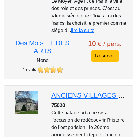
Le Moyen Âge fit de Paris la ville
des rois et des princes. C’est au
VIème siècle que Clovis, roi des
francs, la choisit le premier comme
siège d...
lire la suite
Des Mots ET DES
10
€ / pers.
ARTS
Réserver
None
4 évals
ANCIENS VILLAGES DE L'EST PARISIEN ” 20e arrondissement / De Ménilmontant à Charonnne
75020
Cette balade urbaine sera
l'occasion de redécouvrir l'histoire
de l'est parisien : le 20ème
arrondissement, depuis l'ancien